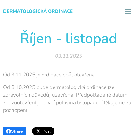
DERMATOLOGICKÁ ORDINACE
Říjen - listopad
03.11.2025
Od 3.11.2025 je ordinace opět otevřena.
Od 8.10.2025 bude dermatologická ordinace (ze
zdravotních důvodů) uzavřena. Předpokládané datum
znovuotevření je první polovina listopadu. Děkujeme za
pochopení.
Share