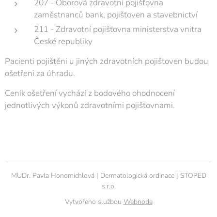
207 - Oborová zdravotní pojišťovna
zaměstnanců bank, pojišťoven a stavebnictví
211 - Zdravotní pojišťovna ministerstva vnitra
České republiky
Pacienti pojištěni u jiných zdravotních pojišťoven budou
ošetřeni za úhradu.
Ceník ošetření vychází z bodového ohodnocení
jednotlivých výkonů zdravotními pojišťovnami.
MUDr. Pavla Honomichlová | Dermatologická ordinace | STOPED
s.r.o.
Vytvořeno službou
Webnode